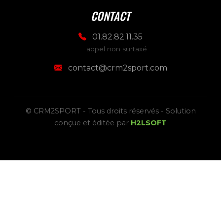
CONTACT
01.82.82.11.35
appel non surtaxé
contact@crm2sport.com
© CRM2SPORT - Tous droits réservés - Solution
conçue et éditée par
H2LSOFT