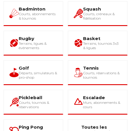
Badminton
Squash
Courts, abonnements
Courts, créneaux &
& tournois
fidélisation
Rugby
Basket
Terrains, ligues &
Terrains, tournois 3x3
événements
& ligues
Golf
Tennis
Départs, simulateurs &
Courts, réservations &
pro-shop
tournois
Pickleball
Escalade
Courts, tournois &
Murs, abonnements &
réservations
cours
Ping Pong
Toutes les