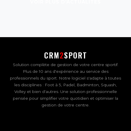
VOIR PLUS D'ACTUALITÉS
CRM
2
SPORT
Solution complète de gestion de votre centre sportif.
Plus de 10 ans d'expérience au service des
professionnels du sport. Notre logiciel s'adapte à toutes
les disciplines : Foot à 5, Padel, Badminton, Squash,
Volley et bien d'autres. Une solution professionnelle
pensée pour simplifier votre quotidien et optimiser la
gestion de votre centre.