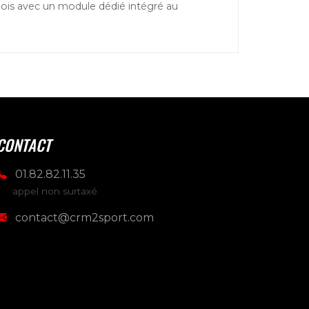
nois avec un module dédié intégré au
CONTACT
01.82.82.11.35
appel non surtaxé
contact@crm2sport.com