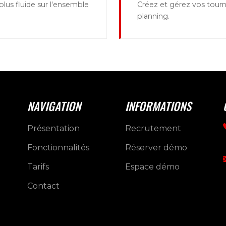
lus fluide sur l'ensemble
Créez et gérez vos tour
planning.
NAVIGATION
INFORMATIONS
Présentation
Recrutement
Fonctionnalités
Réserver démo
Tarifs
Espace démo
Contact